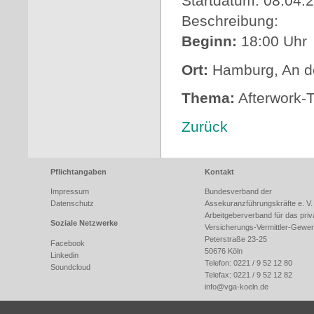
Startdatum: 08.04.
Beschreibung:
Beginn:
18:00 Uhr
Ort:
Hamburg, An de
Thema:
Afterwork-Tr
Zurück
Pflichtangaben
Kontakt
Impressum
Bundesverband der
Datenschutz
Assekuranzführungskräfte e. V.
Arbeitgeberverband für das priv
Soziale Netzwerke
Versicherungs-Vermittler-Gewe
Peterstraße 23-25
Facebook
50676 Köln
Linkedin
Telefon: 0221 / 9 52 12 80
Soundcloud
Telefax: 0221 / 9 52 12 82
info@
vga-koeln.de