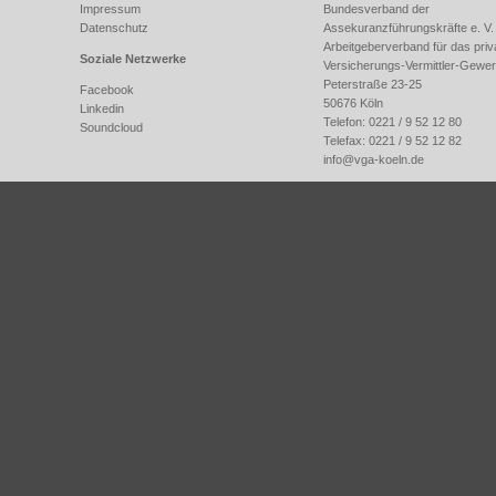
Impressum
Bundesverband der
Datenschutz
Assekuranzführungskräfte e. V.
Arbeitgeberverband für das priv
Soziale Netzwerke
Versicherungs-Vermittler-Gewe
Peterstraße 23-25
Facebook
50676 Köln
Linkedin
Telefon: 0221 / 9 52 12 80
Soundcloud
Telefax: 0221 / 9 52 12 82
info@
vga-koeln.de