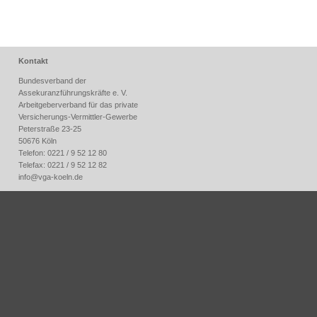
Kontakt
Bundesverband der
Assekuranzführungskräfte e. V.
Arbeitgeberverband für das private
Versicherungs-Vermittler-Gewerbe
Peterstraße 23-25
50676 Köln
Telefon: 0221 / 9 52 12 80
Telefax: 0221 / 9 52 12 82
info@
vga-koeln.de