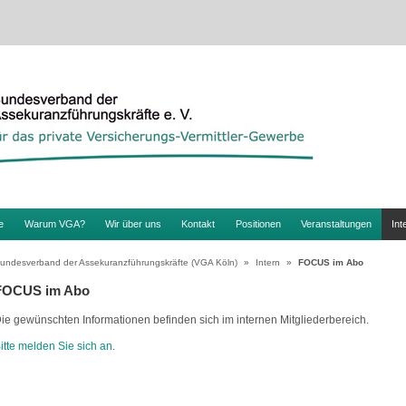
e
Warum VGA?
Wir über uns
Kontakt
Positionen
Veranstaltungen
Int
undesverband der Assekuranzführungskräfte (VGA Köln)
»
Intern
»
FOCUS im Abo
FOCUS im Abo
ie gewünschten Informationen befinden sich im internen Mitgliederbereich.
itte melden Sie sich an
.