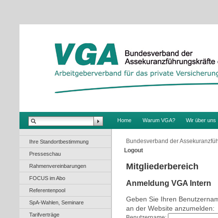
.
Home
Warum VGA?
Wir über uns
Bundesverband der Assekuranzfüh
Ihre Standortbestimmung
Logout
Presseschau
Mitgliederbereich
Rahmenvereinbarungen
FOCUS im Abo
Anmeldung VGA Intern
Referentenpool
Geben Sie Ihren Benutzernam
SpA-Wahlen, Seminare
an der Website anzumelden:
Tarifverträge
Benutzername: