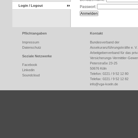
Login / Logout
Passwort:
Pflichtangaben
Kontakt
Impressum
Bundesverband der
Datenschutz
Assekuranzführungskräfte e. V.
Arbeitgeberverband für das priv
Soziale Netzwerke
Versicherungs-Vermittler-Gewe
Peterstraße 23-25
Facebook
50676 Köln
Linkedin
Telefon: 0221 / 9 52 12 80
Soundcloud
Telefax: 0221 / 9 52 12 82
info@
vga-koeln.de