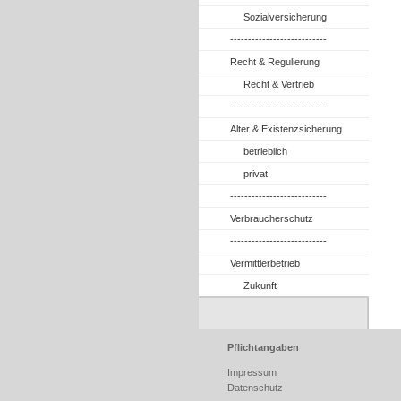
Sozialversicherung
---------------------------
Recht & Regulierung
Recht & Vertrieb
---------------------------
Alter & Existenzsicherung
betrieblich
privat
---------------------------
Verbraucherschutz
---------------------------
Vermittlerbetrieb
Zukunft
Pflichtangaben
Impressum
Datenschutz