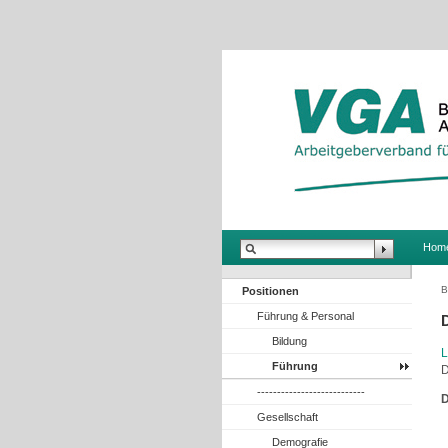
.
Hom
B
Positionen
Führung & Personal
Bildung
L
Führung
D
---------------------------
D
Gesellschaft
Demografie