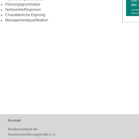
Führungsgrundsätze
Netzwerke/Regionen
Charakterliche Eignung
Managementqualifikation
Kontakt
Bundesverband der
Assekuranzführungskräfte e. V.