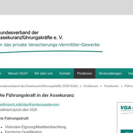
e
Warum VGA?
Wir über uns
Kontakt
Positionen
Veranstaltungen
Int
undesverband der Assekuranzführungskräfte (VGA Köln)
»
Positionen
»
Positionen
»
Führu
Die Führungskraft in der Assekuranz
eitlinien/Leitbilder/Kernkompetenzen
efiniert durch den VGA
ie Führungskraft
Visionäre Eignung/Marktbeobachtung
Fachliche Qualifikation