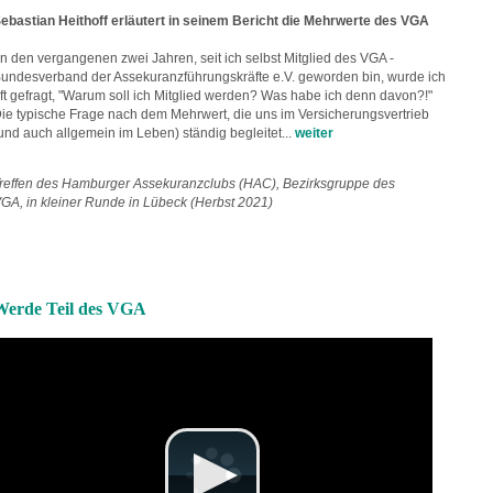
ebastian Heithoff erläutert in seinem Bericht die Mehrwerte des VGA
In den vergangenen zwei Jahren, seit ich selbst Mitglied des VGA -
undesverband der Assekuranzführungskräfte e.V. geworden bin, wurde ich
ft gefragt, "Warum soll ich Mitglied werden? Was habe ich denn davon?!"
ie typische Frage nach dem Mehrwert, die uns im Versicherungsvertrieb
und auch allgemein im Leben) ständig begleitet...
weiter
reffen des Hamburger Assekuranzclubs (HAC), Bezirksgruppe des
GA, in kleiner Runde in Lübeck (Herbst 2021)
Werde Teil des VGA