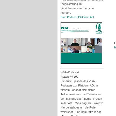
-begeisterung im
Versicherungsvertrieb von
morgen.
Zum Podcast Plattform AO
L
h
VGA-Podcast
Plattform AO
Die dritte Episode des VGA-
Podcasts zur Plattform AO: In
diesem Podcast diskutieren
Teilnehmerinnen und Teilnehmer
der Branche das Thema "Frauen
in der AO – Was sagt die Praxis?"
Hierbei geht es um die Rolle
weiblicher Führungskräfte in der