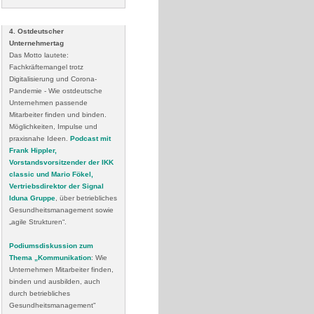
4. Ostdeutscher
Unternehmertag
Das Motto lautete:
Fachkräftemangel trotz
Digitalisierung und Corona-
Pandemie - Wie ostdeutsche
Unternehmen passende
Mitarbeiter finden und binden.
Möglichkeiten, Impulse und
praxisnahe Ideen.
Podcast mit
Frank Hippler,
Vorstandsvorsitzender der IKK
classic und Mario Fökel,
Vertriebsdirektor der Signal
Iduna Gruppe
, über betriebliches
Gesundheitsmanagement sowie
„agile Strukturen“.
Podiumsdiskussion zum
Thema „Kommunikation
: Wie
Unternehmen Mitarbeiter finden,
binden und ausbilden, auch
durch betriebliches
Gesundheitsmanagement"