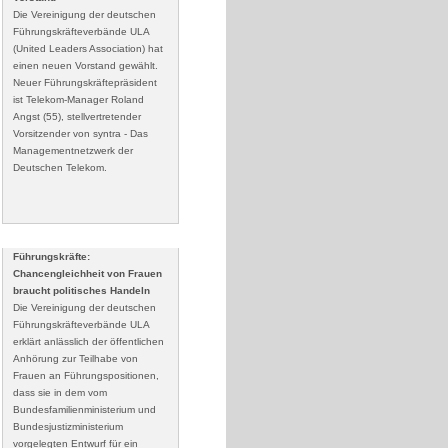
Die Vereinigung der deutschen
Führungskräfteverbände ULA
(United Leaders Association) hat
einen neuen Vorstand gewählt.
Neuer Führungskräftepräsident
ist Telekom-Manager Roland
Angst (55), stellvertretender
Vorsitzender von syntra - Das
Managementnetzwerk der
Deutschen Telekom.
Führungskräfte:
Chancengleichheit von Frauen
braucht politisches Handeln
Die Vereinigung der deutschen
Führungskräfteverbände ULA
erklärt anlässlich der öffentlichen
Anhörung zur Teilhabe von
Frauen an Führungspositionen,
dass sie in dem vom
Bundesfamilienministerium und
Bundesjustizministerium
vorgelegten Entwurf für ein