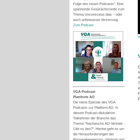
Folge des neuen Podcasts“. Eine
spannende Gesprächsrunde zum
Thema Unconscious bias – oder
auch unbewusste Verzerrung.
Zum Podcast
V
D
A
A
T
A
VGA-Podcast
F
Plattform AO
P
Die vierte Episode des VGA-
Podcasts zur Plattform AO: In
diesem Podcast diskutieren
Teilnehmer der Branche das
Thema "Nachwuchs AO-Vertrieb -
Gibt es den?". Hierbei geht es um
die Herausforderungen der
Personalgewinnung, -bindung und