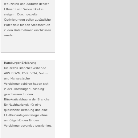
reduzieren und dadurch dessen
Effizienz und Wirksamkeit zu
steigern. Durch gezielte
Optimierungen sollen zusätzliche
Potenziale für den Arbeitsschutz
in den Unternehmen erschlossen
werden.
Hamburger Erklärung
Die sechs Branchenverbände
AfW, BDVM, BVK, VGA, Votum
und Hanseatische
Versicherungsbörse haben sich
in der „Hamburger Erklärung“
geschlossen für den
Bürokratieabbau in der Branche,
für Nachhaltigkeit, für eine
qualifizierte Beratung und eine
EU-Kleinanlegerstrategie ohne
unnötige Hürden für den
Versicherungsvertrieb positioniert.