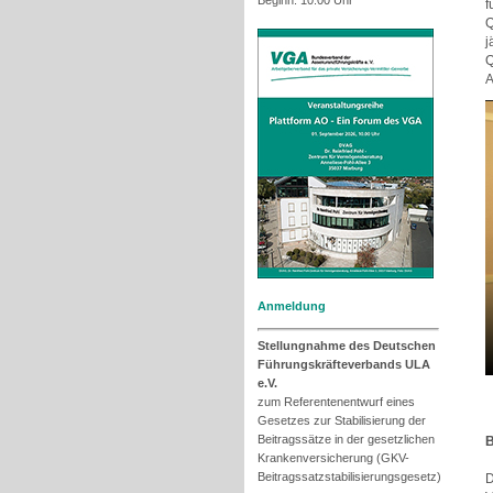
Beginn: 10.00 Uhr
f
Q
j
Q
A
Anmeldung
Stellungnahme des Deutschen
Führungskräfteverbands ULA
e.V.
zum Referentenentwurf eines
Gesetzes zur Stabilisierung der
Beitragssätze in der gesetzlichen
B
Krankenversicherung (GKV-
Beitragssatzstabilisierungsgesetz)
D