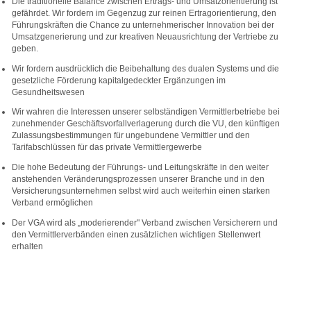
Die traditionelle Balance zwischen Ertrags- und Umsatzorientierung ist
gefährdet. Wir fordern im Gegenzug zur reinen Ertragorientierung, den
Führungskräften die Chance zu unternehmerischer Innovation bei der
Umsatzgenerierung und zur kreativen Neuausrichtung der Vertriebe zu
geben.
Wir fordern ausdrücklich die Beibehaltung des dualen Systems und die
gesetzliche Förderung kapitalgedeckter Ergänzungen im
Gesundheitswesen
Wir wahren die Interessen unserer selbständigen Vermittlerbetriebe bei
zunehmender Geschäftsvorfallverlagerung durch die VU, den künftigen
Zulassungsbestimmungen für ungebundene Vermittler und den
Tarifabschlüssen für das private Vermittlergewerbe
Die hohe Bedeutung der Führungs- und Leitungskräfte in den weiter
anstehenden Veränderungsprozessen unserer Branche und in den
Versicherungsunternehmen selbst wird auch weiterhin einen starken
Verband ermöglichen
Der VGA wird als „moderierender" Verband zwischen Versicherern und
den Vermittlerverbänden einen zusätzlichen wichtigen Stellenwert
erhalten