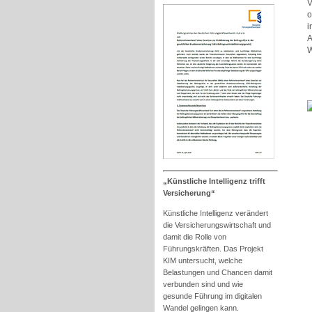
V
o
i
A
W
„Künstliche Intelligenz trifft
Versicherung“
Künstliche Intelligenz verändert
die Versicherungswirtschaft und
damit die Rolle von
Führungskräften. Das Projekt
KIM untersucht, welche
Belastungen und Chancen damit
verbunden sind und wie
gesunde Führung im digitalen
Wandel gelingen kann.