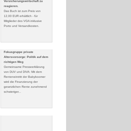
Versicherungswirtschaft zu
reagieren.
Das Buch ist zum Preis von
12,00 EUR erhältlich - für
Mitglieder des VGA inklusive
Porto und Versandkosten.
Fokusgruppe private
Altersvorsorge: Politik auf dem
richtigen Weg
Gemeinsame Presseerklärung
von DUV und DIVA: Mit dem
Renteneintritt der Babyboomer
wird die Finanzierung der
gesetzlichen Rente zunehmend
schwieriger...