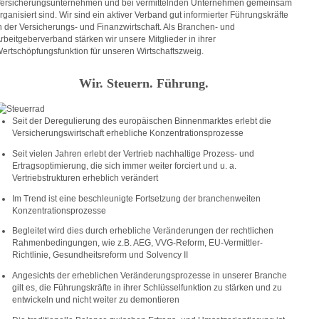
ersicherungsunternehmen und bei vermittelnden Unternehmen gemeinsam
rganisiert sind. Wir sind ein aktiver Verband gut informierter Führungskräfte
n der Versicherungs- und Finanzwirtschaft. Als Branchen- und
rbeitgeberverband stärken wir unsere Mitglieder in ihrer
ertschöpfungsfunktion für unseren Wirtschaftszweig.
Wir. Steuern. Führung.
Seit der Deregulierung des europäischen Binnenmarktes erlebt die
Versicherungswirtschaft erhebliche Konzentrationsprozesse
Seit vielen Jahren erlebt der Vertrieb nachhaltige Prozess- und
Ertragsoptimierung, die sich immer weiter forciert und u. a.
Vertriebstrukturen erheblich verändert
Im Trend ist eine beschleunigte Fortsetzung der branchenweiten
Konzentrationsprozesse
Begleitet wird dies durch erhebliche Veränderungen der rechtlichen
Rahmenbedingungen, wie z.B. AEG, VVG-Reform, EU-Vermittler-
Richtlinie, Gesundheitsreform und Solvency II
Angesichts der erheblichen Veränderungsprozesse in unserer Branche
gilt es, die Führungskräfte in ihrer Schlüsselfunktion zu stärken und zu
entwickeln und nicht weiter zu demontieren