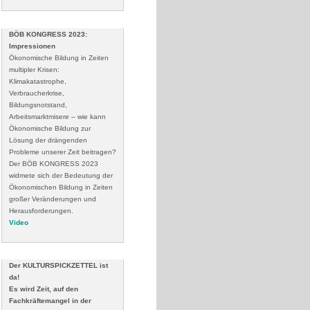
BÖB KONGRESS 2023:
Impressionen
Ökonomische Bildung in Zeiten
multipler Krisen:
Klimakatastrophe,
Verbraucherkrise,
Bildungsnotstand,
Arbeitsmarktmisere – wie kann
Ökonomische Bildung zur
Lösung der drängenden
Probleme unserer Zeit beitragen?
Der BÖB KONGRESS 2023
widmete sich der Bedeutung der
Ökonomischen Bildung in Zeiten
großer Veränderungen und
Herausforderungen.
Video
Der KULTURSPICKZETTEL ist
da!
Es wird Zeit, auf den
Fachkräftemangel in der