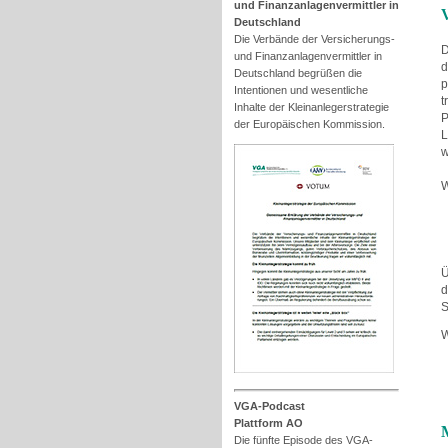
und Finanzanlagenvermittler in
Deutschland
Die Verbände der Versicherungs-
D
und Finanzanlagenvermittler in
d
Deutschland begrüßen die
p
Intentionen und wesentliche
t
Inhalte der Kleinanlegerstrategie
P
der Europäischen Kommission.
L
w
W
Ü
d
S
W
VGA-Podcast
Plattform AO
Die fünfte Episode des VGA-