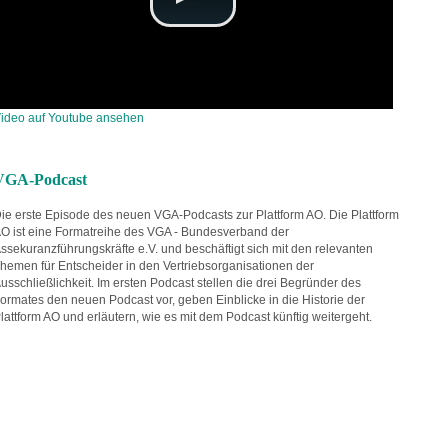
ideo auf Youtube ansehen
VGA-Podcast
ie erste Episode des neuen VGA-Podcasts zur Plattform AO. Die Plattform
O ist eine Formatreihe des VGA - Bundesverband der
ssekuranzführungskräfte e.V. und beschäftigt sich mit den relevanten
hemen für Entscheider in den Vertriebsorganisationen der
usschließlichkeit. Im ersten Podcast stellen die drei Begründer des
ormates den neuen Podcast vor, geben Einblicke in die Historie der
lattform AO und erläutern, wie es mit dem Podcast künftig weitergeht.