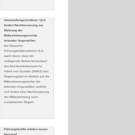
Umwandlungsrichtlinie: ULA
fordert Nachbesserung zur
Wahrung der
Mitbestimmungsrechte
leitender Angestellter
Der Deutsche
Führungskräfteverband ULA
warnt davor, dass der
vorliegende Referentenentwurf
des Bundesministeriums für
Arbeit und Soziales (BMAS) das
Regelungsziel im Hinblick auf die
Mitbestimmungsrechte der
leitenden Angestellten verfehlt
und fordert eine Nachbesserung
der Mitbestimmung nach
europäischen Regeln.
Führungskräfte wählen neuen
Vorstand