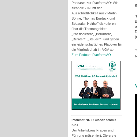
Podcasts zur Plattform AO: Wie
S
sieht die Zukunft der
Ausschließlichkeit aus? Martin
"
Söhne, Thomas Burdack und
B
Sebastian Heithoff diskutieren
o
über die Themengebiete
D
„Positionieren“, „Berühren“,
(
„Beraten“, „Steuern“, und geben
ein leidenschaftliches Plädoyer für
die Mitgliedschaft im VGA ab.
T
Zum Podcast Plattform AO
V
Podcast Nr. 1: Unconscious
bias
Der Arbeitskreis Frauen und
Führung präsentiert: Die erste