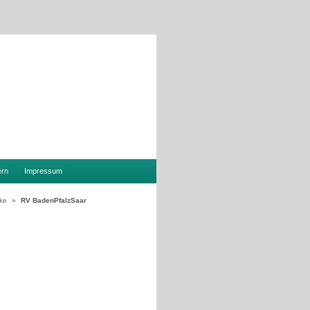
ern
Impressum
ke
»
RV BadenPfalzSaar