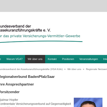
e
Warum VGA?
Wir über uns
Kontakt
Positionen
Veranstaltungen
Int
undesverband der Assekuranzführungskräfte (VGA Köln)
»
Wir über uns
»
Regionale Netzwer
Regionalverbund BadenPfalzSaar
Ihre Ansprechpartner
Vorsitzender
jalmar Hopfer
ontinentale Versicherungsverbund auf Gegenseitigkeit