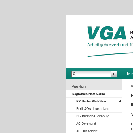
.
Hom
B
Präsidium
Regionale Netzwerke
RV BadenPfalzSaar
Berlin&Ostdeutschland
BG Bremen/Oldenburg
AC Dortmund
H
C
AC Düsseldorf