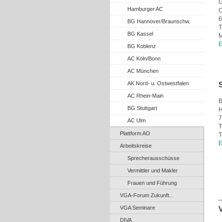
G
Hamburger AC
C
6
BG Hannover/Braunschw.
T
BG Kassel
M
E
BG Koblenz
AC Köln/Bonn
AC München
AK Nord- u. Ostwestfalen
S
AC Rhein-Main
B
BG Stuttgart
H
7
AC Ulm
T
Plattform AO
T
E
Arbeitskreise
Sprecherausschüsse
Vermittler und Makler
Frauen und Führung
VGA-Forum Zukunft...
VGA Seminare
DIVA