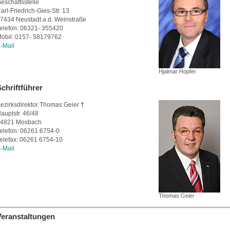
eschäftsstelle
arl-Friedrich-Gies-Str. 13
7434 Neustadt a.d. Weinstraße
elefon: 06321- 355420
obil: 0157- 58179762
-Mail
Hjalmar Hopfer
chriftführer
ezirksdirektor Thomas Geier
†
auptstr. 46/48
4821 Mosbach
elefon: 06261 6754-0
elefax: 06261 6754-10
-Mail
Thomas Geier
Veranstaltungen